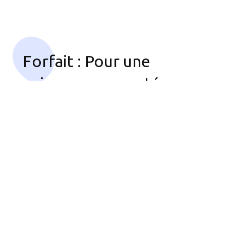
Forfait : Pour une
naissance respectée en
maternité
Découvrez Tout Ce Que Comprend
L'accompagnement Sur Le Lien Ci-
Dessous